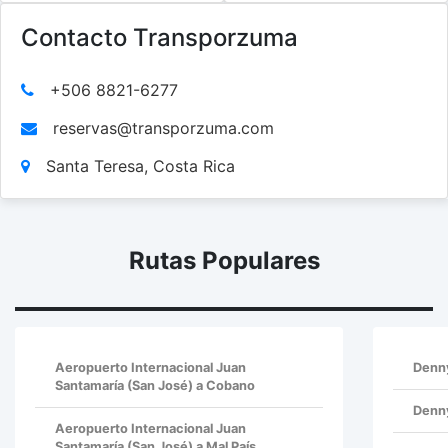
Contacto Transporzuma
+506 8821-6277
reservas@transporzuma.com
Santa Teresa, Costa Rica
Rutas Populares
Aeropuerto Internacional Juan
Denny
Santamaría (San José) a Cobano
Denny
Aeropuerto Internacional Juan
Santamaría (San José) a Mal País