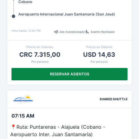
Cobano
Aeropuerto Internacional Juan Santamaría (San José)
air
airline_seat_recline_extra
Hora Salida: 12:30 PM
Aire Acondicionado
Asiento Reclinable
Precio en Colones
Precio en Dólares
CRC 7.315,00
USD 14,63
Por persona
Por persona
RESERVAR ASIENTOS
SHARED SHUTTLE
07:15 AM
📍Ruta: Puntarenas - Alajuela (Cobano -
Aeropuerto Inter. Juan Santamaría)