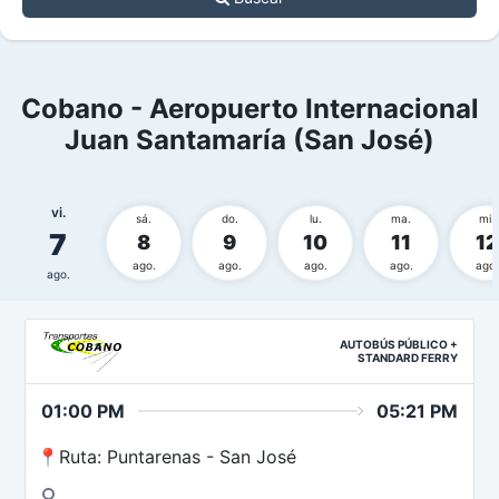
Cobano - Aeropuerto Internacional
Juan Santamaría (San José)
vi.
sá.
do.
lu.
ma.
mi.
7
8
9
10
11
12
ago.
ago.
ago.
ago.
ago.
ago.
AUTOBÚS PÚBLICO +
STANDARD FERRY
01:00 PM
05:21 PM
📍Ruta: Puntarenas - San José