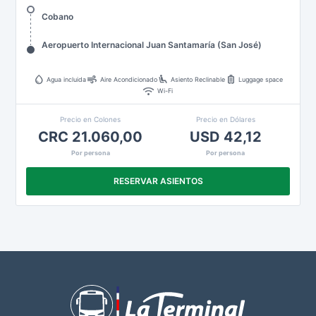
Cobano
Aeropuerto Internacional Juan Santamaría (San José)
water_drop
air
airline_seat_recline_extra
luggage
Agua incluida
Aire Acondicionado
Asiento Reclinable
Luggage space
wifi
Wi-Fi
Precio en Colones
Precio en Dólares
CRC 21.060,00
USD 42,12
Por persona
Por persona
RESERVAR ASIENTOS