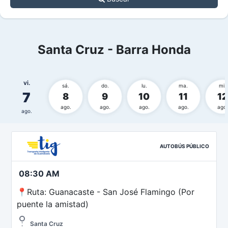
Santa Cruz - Barra Honda
vi.
sá.
do.
lu.
ma.
mi.
7
8
9
10
11
12
ago.
ago.
ago.
ago.
ago.
ago.
AUTOBÚS PÚBLICO
08:30 AM
📍Ruta: Guanacaste - San José Flamingo (Por
puente la amistad)
Santa Cruz