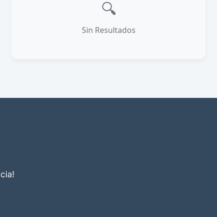
🔍
Sin Resultados
cia!