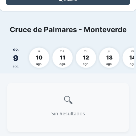
Cruce de Palmares - Monteverde
do.
lu.
ma.
mi.
ju.
vi.
9
10
11
12
13
14
ago.
ago.
ago.
ago.
ago.
ago.
🔍
Sin Resultados