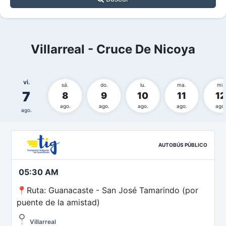
Villarreal - Cruce De Nicoya
vi.
sá.
do.
lu.
ma.
mi.
7
8
9
10
11
12
ago.
ago.
ago.
ago.
ago.
ago.
AUTOBÚS PÚBLICO
05:30 AM
📍Ruta: Guanacaste - San José Tamarindo (por
puente de la amistad)
Villarreal