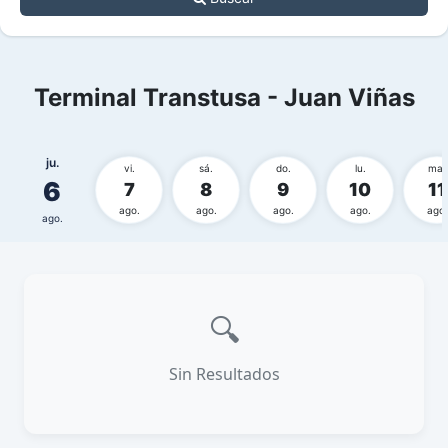
Terminal Transtusa - Juan Viñas
ju.
vi.
sá.
do.
lu.
ma.
6
7
8
9
10
11
ago.
ago.
ago.
ago.
ago.
ago.
🔍
Sin Resultados