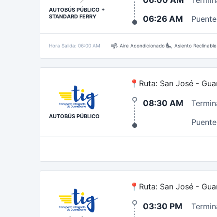
06:00 AM
Termin
AUTOBÚS PÚBLICO +
STANDARD FERRY
06:26 AM
Puente 
air
airline_seat_recline_extra
Hora Salida: 06:00 AM
Aire Acondicionado
Asiento Reclinable
📍Ruta: San José - Gua
08:30 AM
Termin
AUTOBÚS PÚBLICO
Puente 
📍Ruta: San José - Gua
03:30 PM
Termin