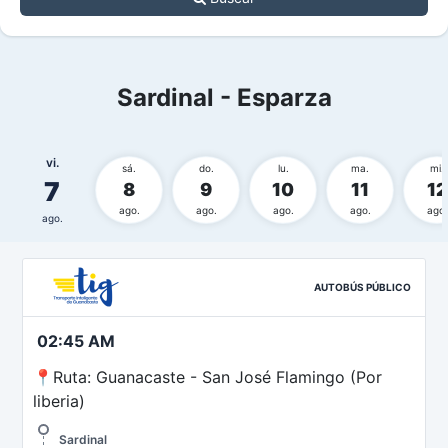
Sardinal - Esparza
vi.
sá.
do.
lu.
ma.
mi.
7
8
9
10
11
12
ago.
ago.
ago.
ago.
ago.
ago.
AUTOBÚS PÚBLICO
02:45 AM
📍Ruta: Guanacaste - San José Flamingo (Por
liberia)
Sardinal