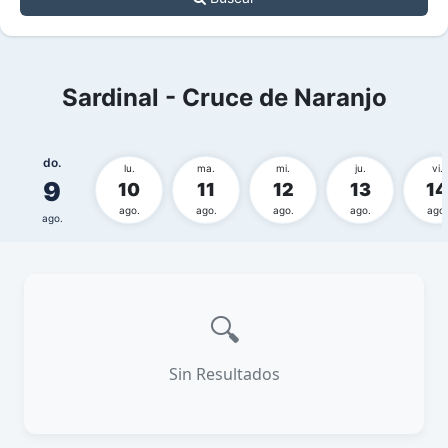
Sardinal - Cruce de Naranjo
do.
lu.
ma.
mi.
ju.
vi.
9
10
11
12
13
14
ago.
ago.
ago.
ago.
ago.
ago.
🔍
Sin Resultados