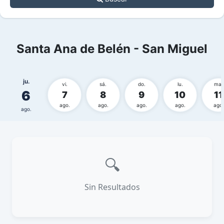
Santa Ana de Belén - San Miguel
ju.
vi.
sá.
do.
lu.
ma.
6
7
8
9
10
11
ago.
ago.
ago.
ago.
ago.
ago.
🔍
Sin Resultados