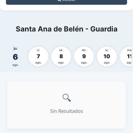
Santa Ana de Belén - Guardia
ju.
vi.
sá.
do.
lu.
ma.
6
7
8
9
10
11
ago.
ago.
ago.
ago.
ago.
ago.
🔍
Sin Resultados