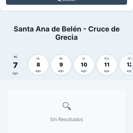
Santa Ana de Belén - Cruce de
Grecia
vi.
sá.
do.
lu.
ma.
mi.
7
8
9
10
11
12
ago.
ago.
ago.
ago.
ago.
ago.
🔍
Sin Resultados