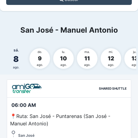
San José - Manuel Antonio
sá.
do.
lu.
ma.
mi.
ju.
8
9
10
11
12
13
ago.
ago.
ago.
ago.
ago.
ago.
SHARED SHUTTLE
06:00 AM
📍Ruta: San José - Puntarenas (San José -
Manuel Antonio)
San José