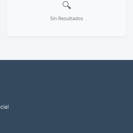
🔍
Sin Resultados
cia!