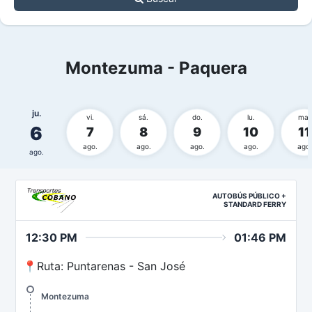
Montezuma - Paquera
ju.
vi.
sá.
do.
lu.
ma.
6
7
8
9
10
11
ago.
ago.
ago.
ago.
ago.
ago.
AUTOBÚS PÚBLICO +
STANDARD FERRY
12:30 PM
01:46 PM
📍Ruta: Puntarenas - San José
Montezuma