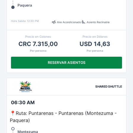
Paquera
air
airline_seat_recline_extra
Hora Salida: 12:30 PM
Aire Acondicionado
Asiento Reclinable
Precio en Colones
Precio en Dólares
CRC 7.315,00
USD 14,63
Por persona
Por persona
RESERVAR ASIENTOS
SHARED SHUTTLE
06:30 AM
📍Ruta: Puntarenas - Puntarenas (Montezuma -
Paquera)
Montezuma