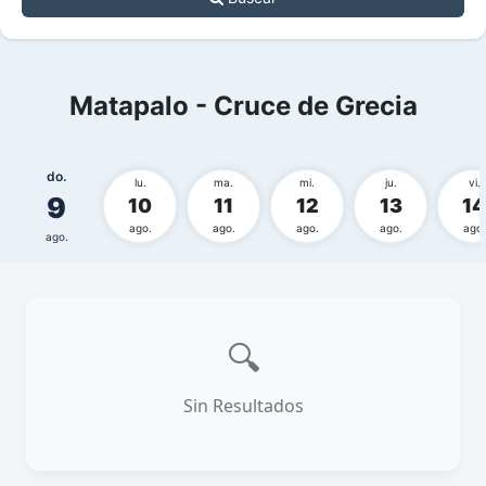
Matapalo - Cruce de Grecia
do.
lu.
ma.
mi.
ju.
vi.
9
10
11
12
13
14
ago.
ago.
ago.
ago.
ago.
ago.
🔍
Sin Resultados