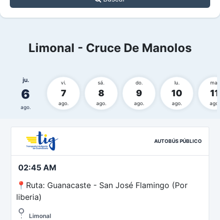
Limonal - Cruce De Manolos
ju.
vi.
sá.
do.
lu.
ma.
6
7
8
9
10
11
ago.
ago.
ago.
ago.
ago.
ago.
AUTOBÚS PÚBLICO
02:45 AM
📍Ruta: Guanacaste - San José Flamingo (Por
liberia)
Limonal