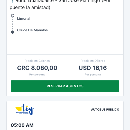
📍Ruta: Guanacaste - San José Flamingo (Por
puente la amistad)
Limonal
Cruce De Manolos
Precio en Colones
Precio en Dólares
CRC 8.080,00
USD 16,16
Por persona
Por persona
RESERVAR ASIENTOS
AUTOBÚS PÚBLICO
05:00 AM