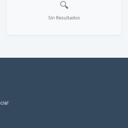
🔍
Sin Resultados
cia!