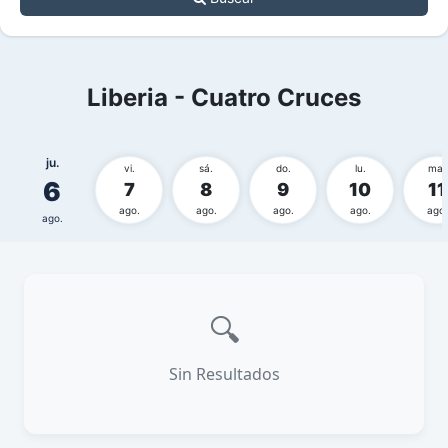
Liberia - Cuatro Cruces
ju.
vi.
sá.
do.
lu.
ma.
6
7
8
9
10
11
ago.
ago.
ago.
ago.
ago.
ago.
🔍
Sin Resultados