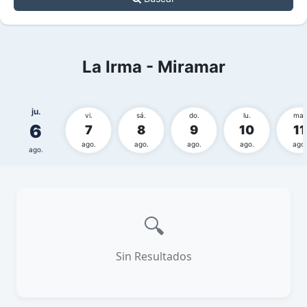
La Irma - Miramar
ju.
vi.
sá.
do.
lu.
ma.
6
7
8
9
10
11
ago.
ago.
ago.
ago.
ago.
ago.
🔍
Sin Resultados