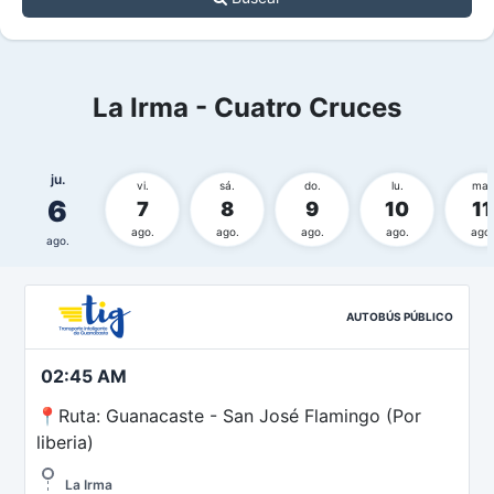
La Irma - Cuatro Cruces
ju.
vi.
sá.
do.
lu.
ma.
6
7
8
9
10
11
ago.
ago.
ago.
ago.
ago.
ago.
AUTOBÚS PÚBLICO
02:45 AM
📍Ruta: Guanacaste - San José Flamingo (Por
liberia)
La Irma