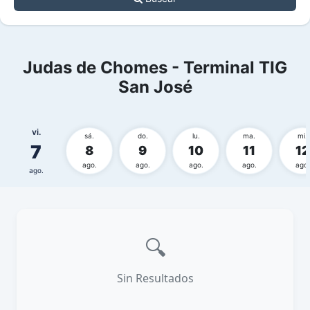
Judas de Chomes - Terminal TIG
San José
vi.
sá.
do.
lu.
ma.
mi.
7
8
9
10
11
12
ago.
ago.
ago.
ago.
ago.
ago.
🔍
Sin Resultados