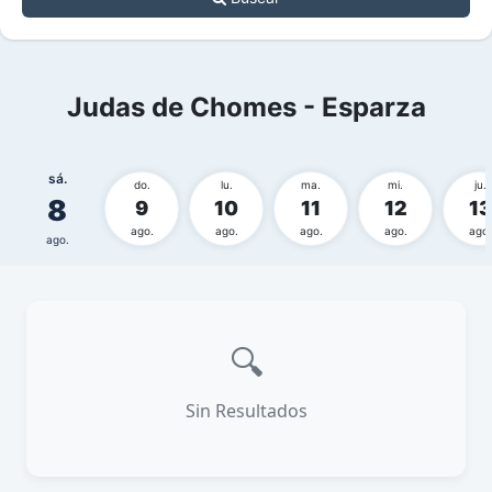
Judas de Chomes - Esparza
sá.
do.
lu.
ma.
mi.
ju.
8
9
10
11
12
13
ago.
ago.
ago.
ago.
ago.
ago.
🔍
Sin Resultados