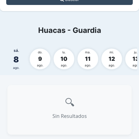
Huacas - Guardia
sá.
do.
lu.
ma.
mi.
ju.
8
9
10
11
12
13
ago.
ago.
ago.
ago.
ago.
ago.
🔍
Sin Resultados