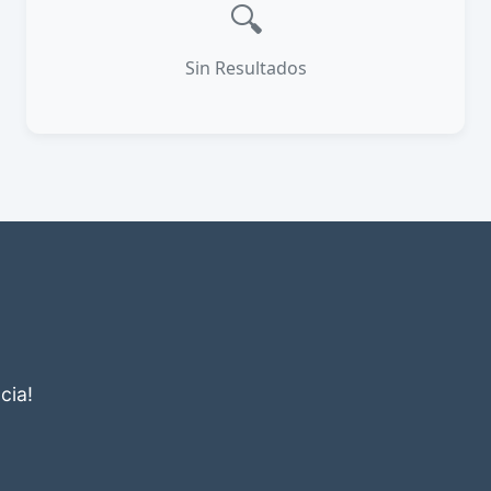
🔍
Sin Resultados
cia!