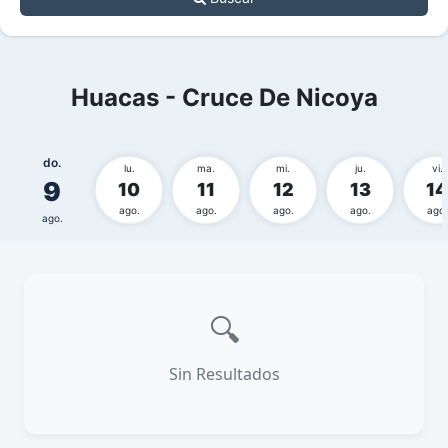
Huacas - Cruce De Nicoya
do.
lu.
ma.
mi.
ju.
vi.
9
10
11
12
13
14
ago.
ago.
ago.
ago.
ago.
ago.
🔍
Sin Resultados