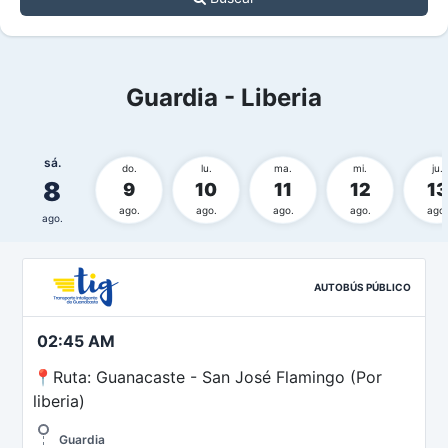
Guardia - Liberia
sá.
do.
lu.
ma.
mi.
ju.
8
9
10
11
12
13
ago.
ago.
ago.
ago.
ago.
ago.
AUTOBÚS PÚBLICO
02:45 AM
📍Ruta: Guanacaste - San José Flamingo (Por
liberia)
Guardia