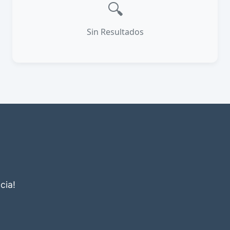
🔍
Sin Resultados
cia!