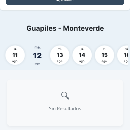
Guapiles - Monteverde
ma.
lu.
mi.
ju.
vi.
sá.
12
11
13
14
15
16
ago.
ago.
ago.
ago.
ago.
ago.
🔍
Sin Resultados