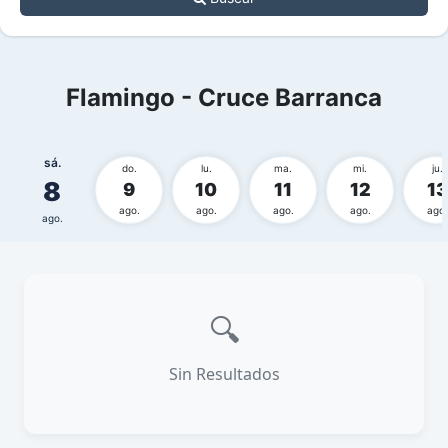
Flamingo - Cruce Barranca
sá.
do.
lu.
ma.
mi.
ju.
8
9
10
11
12
13
ago.
ago.
ago.
ago.
ago.
ago.
🔍
Sin Resultados