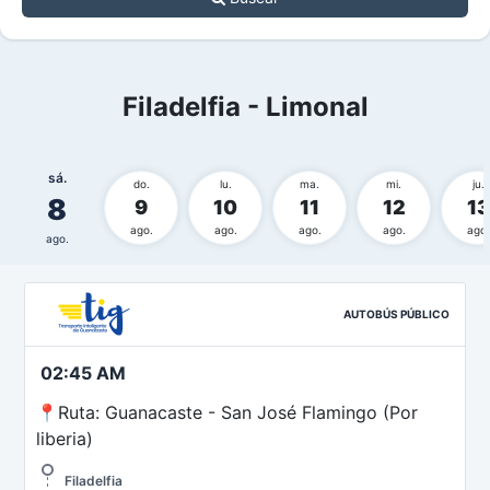
Filadelfia - Limonal
sá.
do.
lu.
ma.
mi.
ju.
8
9
10
11
12
13
ago.
ago.
ago.
ago.
ago.
ago.
AUTOBÚS PÚBLICO
02:45 AM
📍Ruta: Guanacaste - San José Flamingo (Por
liberia)
Filadelfia