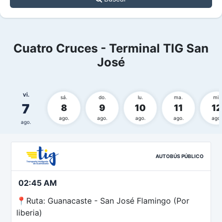
Cuatro Cruces - Terminal TIG San
José
vi.
sá.
do.
lu.
ma.
mi.
7
8
9
10
11
12
ago.
ago.
ago.
ago.
ago.
ago.
AUTOBÚS PÚBLICO
02:45 AM
📍Ruta: Guanacaste - San José Flamingo (Por
liberia)