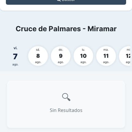
Cruce de Palmares - Miramar
vi.
sá.
do.
lu.
ma.
mi.
7
8
9
10
11
12
ago.
ago.
ago.
ago.
ago.
ago.
🔍
Sin Resultados