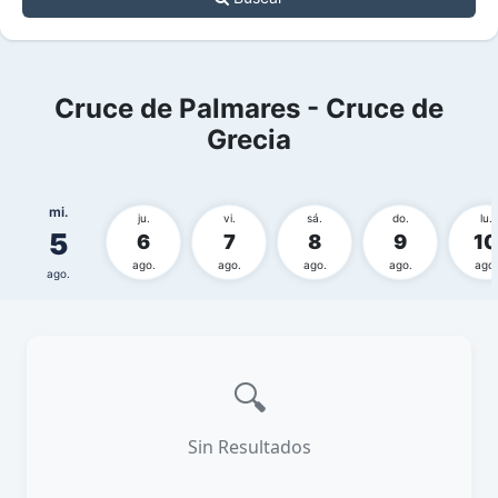
Cruce de Palmares - Cruce de
Grecia
mi.
ju.
vi.
sá.
do.
lu.
5
6
7
8
9
10
ago.
ago.
ago.
ago.
ago.
ago.
🔍
Sin Resultados