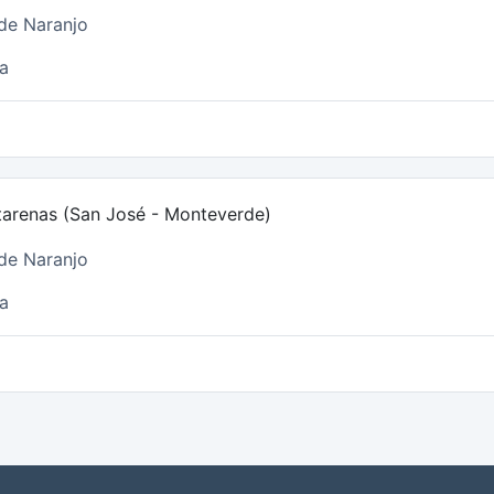
de Naranjo
a
tarenas (San José - Monteverde)
de Naranjo
a