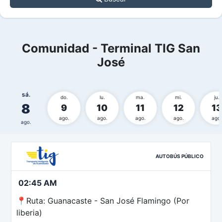
Comunidad - Terminal TIG San
José
sá.
do.
lu.
ma.
mi.
ju.
8
9
10
11
12
13
ago.
ago.
ago.
ago.
ago.
ago.
AUTOBÚS PÚBLICO
02:45 AM
📍Ruta: Guanacaste - San José Flamingo (Por
liberia)