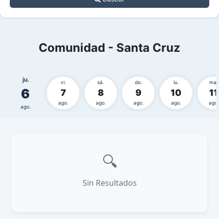
Comunidad - Santa Cruz
ju.
vi.
sá.
do.
lu.
ma.
6
7
8
9
10
11
ago.
ago.
ago.
ago.
ago.
ago.
🔍
Sin Resultados