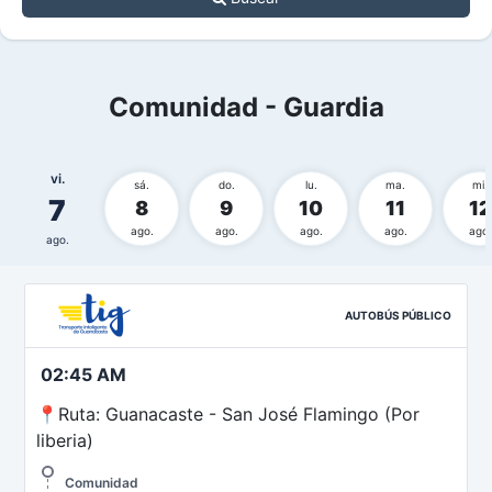
Comunidad - Guardia
vi.
sá.
do.
lu.
ma.
mi.
7
8
9
10
11
12
ago.
ago.
ago.
ago.
ago.
ago.
AUTOBÚS PÚBLICO
02:45 AM
📍Ruta: Guanacaste - San José Flamingo (Por
liberia)
Comunidad