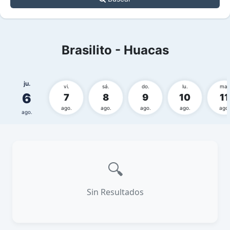
Brasilito - Huacas
ju.
vi.
sá.
do.
lu.
ma.
6
7
8
9
10
11
ago.
ago.
ago.
ago.
ago.
ago.
🔍
Sin Resultados