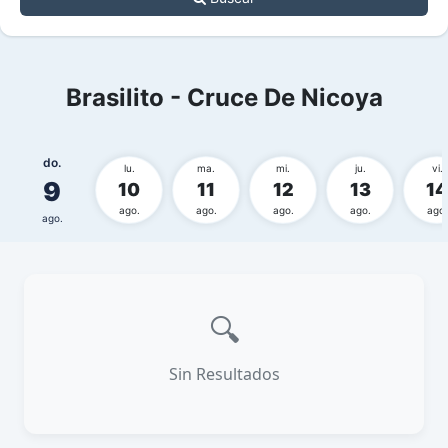
Brasilito - Cruce De Nicoya
do.
lu.
ma.
mi.
ju.
vi.
9
10
11
12
13
14
ago.
ago.
ago.
ago.
ago.
ago.
🔍
Sin Resultados