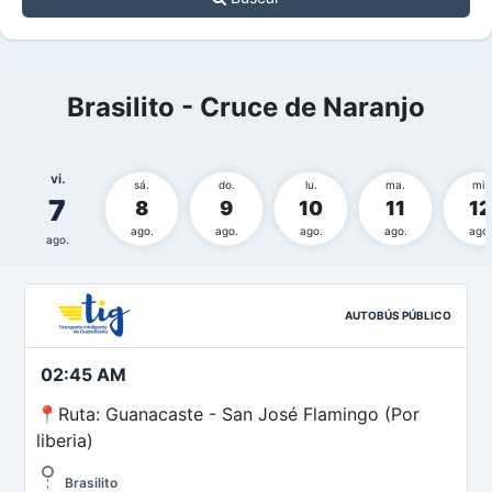
Brasilito - Cruce de Naranjo
vi.
sá.
do.
lu.
ma.
mi.
7
8
9
10
11
12
ago.
ago.
ago.
ago.
ago.
ago.
AUTOBÚS PÚBLICO
02:45 AM
📍Ruta: Guanacaste - San José Flamingo (Por
liberia)
Brasilito